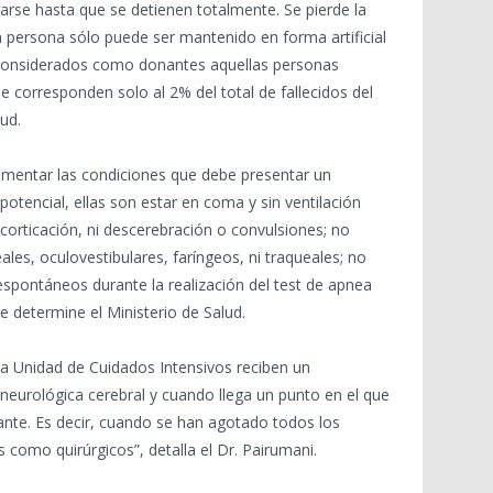
arse hasta que se detienen totalmente. Se pierde la
la persona sólo puede ser mantenido en forma artificial
n considerados como donantes aquellas personas
ue corresponden solo al 2% del total de fallecidos del
lud.
lamentar las condiciones que debe presentar un
otencial, ellas son estar en coma y sin ventilación
corticación, ni descerebración o convulsiones; no
les, oculovestibulares, faríngeos, ni traqueales; no
spontáneos durante la realización del test de apnea
 determine el Ministerio de Salud.
la Unidad de Cuidados Intensivos reciben un
neurológica cerebral y cuando llega un punto en el que
nante. Es decir, cuando se han agotado todos los
 como quirúrgicos”, detalla el Dr. Pairumani.