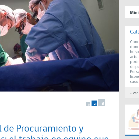
Mini
Cal
Conoc
dond
hosp
actu
podr
disp
Perso
licen
caso
+ Ver
a
a
a
l de Procuramiento y