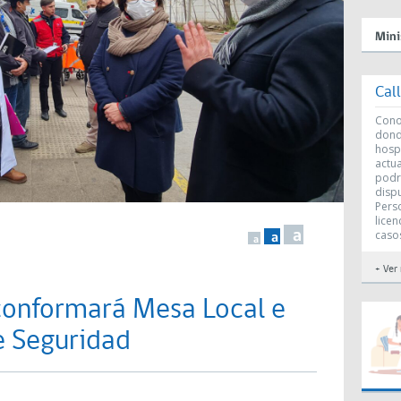
Mini
Cal
Conoc
dond
hosp
actu
podr
disp
Perso
licen
caso
a
a
a
+ Ver
 conformará Mesa Local e
e Seguridad