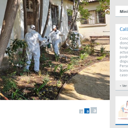
Mini
Cal
Conoc
dond
hosp
actu
podr
disp
Perso
licen
caso
+ Ver
a
a
a