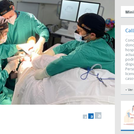
Mini
Cal
Conoc
dond
hosp
actu
podr
disp
Perso
licen
caso
+ Ver
a
a
a