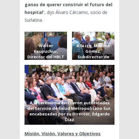
ganas de querer construir el futuro del
hospital
”, dijo Álvaro Cárcamo, socio de
Surlatina.
Walter
A la izq, Máximo
Keupuchur,
Gómez,
Director del HBLT
Subdirector de
presentando la
Recursos Físicos
Planificación
del SSMS, Walter
Estratégica 2025-
Keupuchur,
2028
Director del HBLT
e Ignacio Silva,
Subdirector de
Gestión
Asistencial del
A la ceremonia asistieron autoridades
SSMS
del Servicio de Salud Metropolitano Sur,
encabezadas por su Director, Edgardo
Díaz
Misión, Visión, Valores y Objetivos