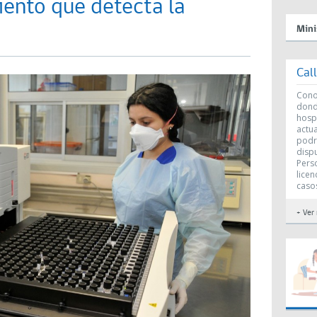
ento que detecta la
Mini
Cal
Conoc
dond
hosp
actu
podr
disp
Perso
licen
caso
+ Ver