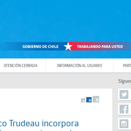
ATENCIÓN CERRADA
INFORMACIÓN AL USUARIO
PART
Sígue
a
a
a
co Trudeau incorpora