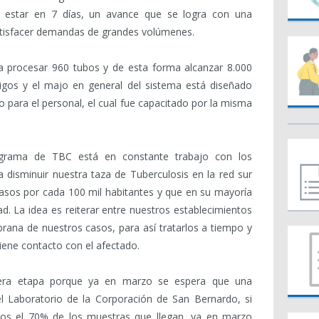
n estar en 7 días, un avance que se logra con una
atisfacer demandas de grandes volúmenes.
a procesar 960 tubos y de esta forma alcanzar 8.000
igos y el majo en general del sistema está diseñado
o para el personal, el cual fue capacitado por la misma
ograma de TBC está en constante trabajo con los
a disminuir nuestra taza de Tuberculosis en la red sur
asos por cada 100 mil habitantes y que en su mayoría
d. La idea es reiterar entre nuestros establecimientos
mprana de nuestros casos, para así tratarlos a tiempo y
iene contacto con el afectado.
era etapa porque ya en marzo se espera que una
l Laboratorio de la Corporación de San Bernardo, si
os el 70% de los muestras que llegan, ya en marzo