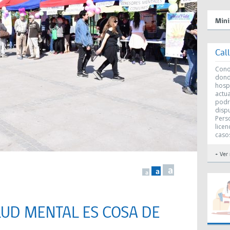
Mini
Cal
Conoc
dond
hosp
actu
podr
disp
Perso
licen
caso
+ Ver
a
a
a
ALUD MENTAL ES COSA DE