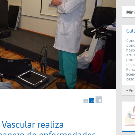
Mini
Cal
Conoc
dond
hosp
actu
podr
disp
Perso
licen
caso
+ Ver
a
a
a
 Vascular realiza