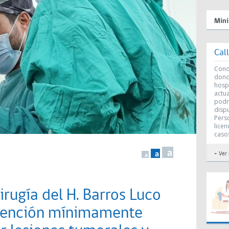
Mini
Cal
Conoc
dond
hosp
actu
podr
disp
Perso
licen
caso
a
a
+ Ver
a
irugía del H. Barros Luco
vención mínimamente