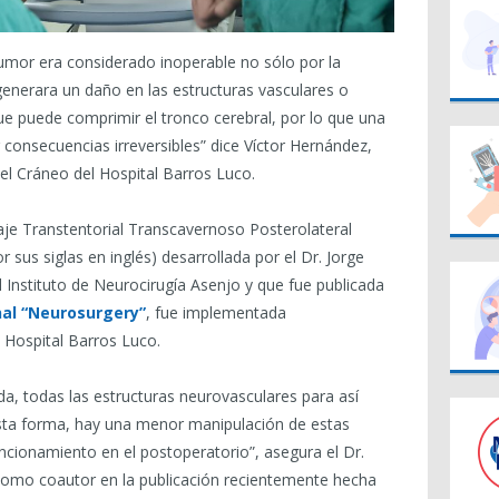
tumor era considerado inoperable no sólo por la
 generara un daño en las estructuras vasculares o
ue puede comprimir el tronco cerebral, por lo que una
 consecuencias irreversibles” dice Víctor Hernández,
el Cráneo del Hospital Barros Luco.
aje Transtentorial Transcavernoso Posterolateral
us siglas en inglés) desarrollada por el Dr. Jorge
l Instituto de Neurocirugía Asenjo y que fue publicada
nal “Neurosurgery”
, fue implementada
 Hospital Barros Luco.
ada, todas las estructuras neurovasculares para así
sta forma, hay una menor manipulación de estas
funcionamiento en el postoperatorio”, asegura el Dr.
omo coautor en la publicación recientemente hecha