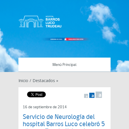
Menú Principal
Inicio
/
Destacados »
a
a
a
16 de septiembre de 2014
Servicio de Neurología del
hospital Barros Luco celebró 5