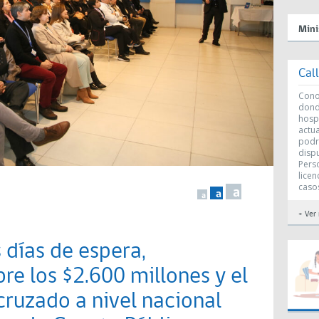
Mini
Cal
Conoc
dond
hosp
actu
podr
disp
Perso
licen
caso
a
a
a
+ Ver
 días de espera,
re los $2.600 millones y el
cruzado a nivel nacional